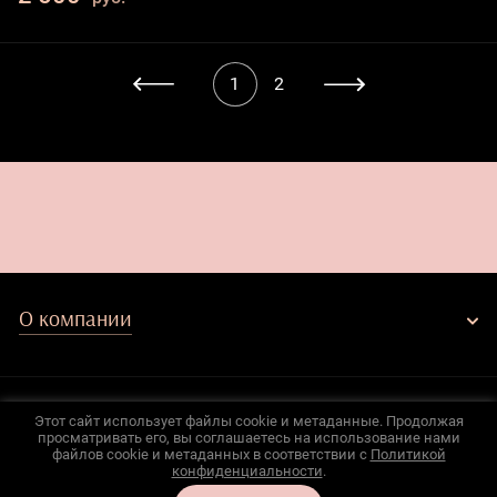
1
2
О компании
© 2022 - 2026 Felisse
Этот сайт использует файлы cookie и метаданные. Продолжая
просматривать его, вы соглашаетесь на использование нами
Политика конфиденциальности
файлов cookie и метаданных в соответствии с
Политикой
конфиденциальности
.
Разработка сайтов